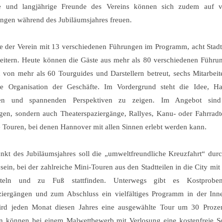
 und langjährige Freunde des Vereins können sich zudem auf v
ngen während des Jubiläumsjahres freuen.
te der Verein mit 13 verschiedenen Führungen im Programm, acht Stad
eitern. Heute können die Gäste aus mehr als 80 verschiedenen Führ
von mehr als 60 Tourguides und Darstellern betreut, sechs Mitarbe
e Organisation der Geschäfte. Im Vordergrund steht die Idee, H
en und spannenden Perspektiven zu zeigen. Im Angebot sind
gen, sondern auch Theaterspaziergänge, Rallyes, Kanu- oder Fahrrad
e Touren, bei denen Hannover mit allen Sinnen erlebt werden kann.
kt des Jubiläumsjahres soll die „umweltfreundliche Kreuzfahrt“ du
ein, bei der zahlreiche Mini-Touren aus den Stadtteilen in die City mit
itteln und zu Fuß stattfinden. Unterwegs gibt es Kostprob
aziergängen und zum Abschluss ein vielfältiges Programm in der Inn
ird jeden Monat diesen Jahres eine ausgewählte Tour um 30 Prozent
n können bei einem Malwettbewerb mit Verlosung eine kostenfreie S