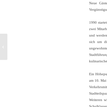
Neue Gäste
Vergünstigu
1990 starte
zwei Mitarb
und werden 
sich um di
So verletzlich wie ein
ungewohnt
Schmetterling
Stadtführun
kulinarisch
Ein Höhepun
am 10. Mai s
Verkehrsm
Stadtteilsp
Weiteren w
Schulklasse