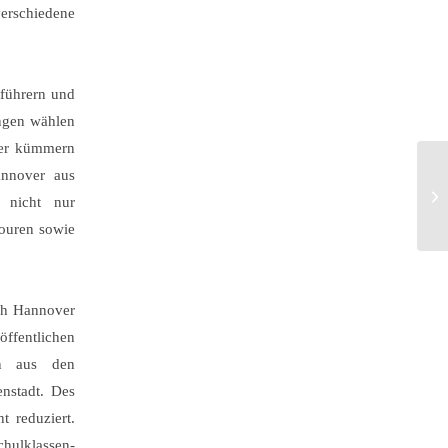
erschiedene
tführern und
ungen wählen
iter kümmern
annover aus
 nicht nur
touren sowie
rch Hannover
 öffentlichen
en aus den
enstadt. Des
 reduziert.
chulklassen-